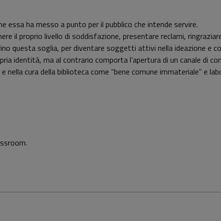
 che essa ha messo a punto per il pubblico che intende servire.
ere il proprio livello di soddisfazione, presentare reclami, ringrazia
rino questa soglia, per diventare soggetti attivi nella ideazione e co
opria identità, ma al contrario comporta l’apertura di un canale di co
ri e nella cura della biblioteca come “bene comune immateriale” e lab
assroom.