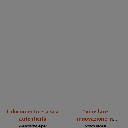
24,00 €
12,00 €
Il documento e la sua
Come fare
autenticità
innovazione in
biblioteca
Alessandro Alfier
Marco Ardesi