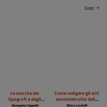
Scopri
99,00 €
12,00 €
Le marche dei
Come redigere gli atti
tipografi e degli
amministrativi della
editori europei (sec.
biblioteca
Giuseppina Zappella
Marco Locatelli