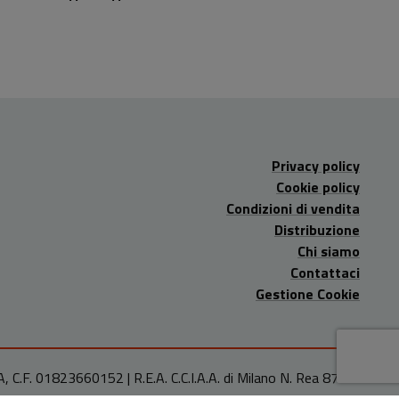
XV-XIX)
Privacy policy
Cookie policy
Condizioni di vendita
Distribuzione
Chi siamo
Contattaci
Gestione Cookie
A, C.F. 01823660152 | R.E.A. C.C.I.A.A. di Milano N. Rea 878486