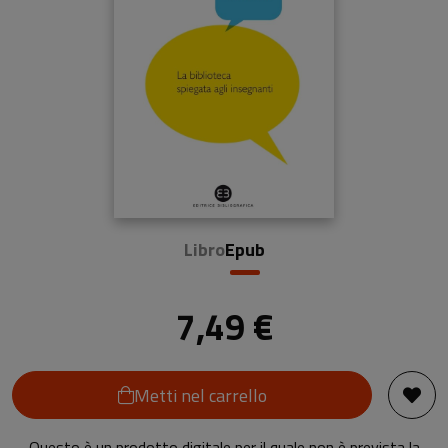
Libro
Epub
7,49 €
Metti nel carrello
Questo è un prodotto digitale per il quale non è prevista la