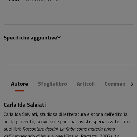
Specifiche aggiuntive
Autore
Sfoglialibro
Articoli
Commenti
Carla Ida Salviati
Carla Ida Salviati, studiosa di letteratura e storia dell’editoria
per la gioventù, scrive sulle principali riviste specializzate. Tra i
suoi libri:
Raccontare destini. La fiaba come materia prima
dell’immaginario di ieri e di oggi
(Einaudi Ragazzi, 2002);
La