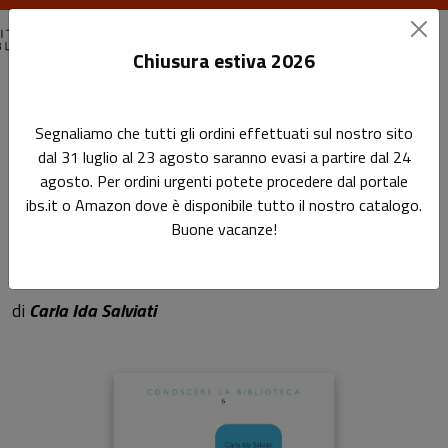
Chiusura estiva 2026
Home
Conoscere la biblioteca
Segnaliamo che tutti gli ordini effettuati sul nostro sito
Biblioteca spiegata agli insegnanti
dal 31 luglio al 23 agosto saranno evasi a partire dal 24
agosto. Per ordini urgenti potete procedere dal portale
Biblioteca spiegata agli
ibs.it o Amazon dove è disponibile tutto il nostro catalogo.
Buone vacanze!
insegnanti
Sottotitolo non presente
di
Carla Ida Salviati