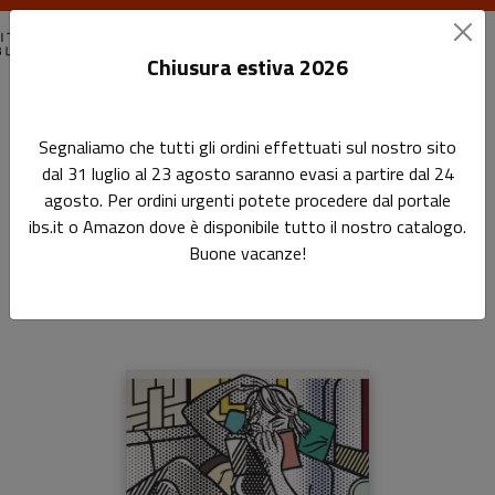
Chiusura estiva 2026
Home
I saggi
La lettura
Segnaliamo che tutti gli ordini effettuati sul nostro sito
dal 31 luglio al 23 agosto saranno evasi a partire dal 24
La lettura
agosto. Per ordini urgenti potete procedere dal portale
ibs.it o Amazon dove è disponibile tutto il nostro catalogo.
Storie, teorie, luoghi
Buone vacanze!
di
Maurizio Vivarelli