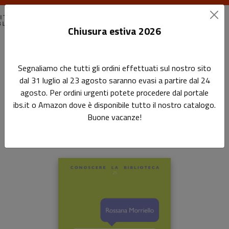
Chiusura estiva 2026
Home
Conoscere la biblioteca
La biblioteca narrata
Segnaliamo che tutti gli ordini effettuati sul nostro sito
dal 31 luglio al 23 agosto saranno evasi a partire dal 24
La biblioteca narrata
agosto. Per ordini urgenti potete procedere dal portale
ibs.it o Amazon dove è disponibile tutto il nostro catalogo.
Sottotitolo non presente
Buone vacanze!
di
Rossana Morriello