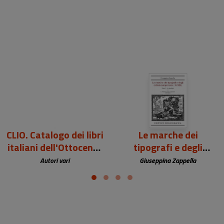
4.389,00 €
95,00 €
CLIO. Catalogo dei libri
Le marche dei
italiani dell'Ottocento
tipografi e degli
(1801-1900).
editori europei (sec.
Autori vari
Giuseppina Zappella
XV-XIX)