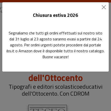
Chiusura estiva 2026
Home
Grandi Opere
Segnaliamo che tutti gli ordini effettuati sul nostro sito
TESEO. Tipografi e editori scolastico-educativi
dal 31 luglio al 23 agosto saranno evasi a partire dal 24
dell'Ottocento
agosto. Per ordini urgenti potete procedere dal portale
ibs.it o Amazon dove è disponibile tutto il nostro catalogo.
TESEO. Tipografi e editori
Buone vacanze!
scolastico-educativi
dell'Ottocento
Tipografi e editori scolastico­educativi
dell'Ottocento. Con CD­ROM