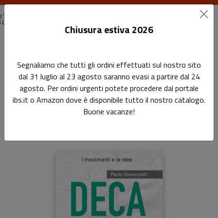
Chiusura estiva 2026
Home
Movimenti, idee, fenomeni
Decadentismo
Segnaliamo che tutti gli ordini effettuati sul nostro sito
dal 31 luglio al 23 agosto saranno evasi a partire dal 24
Decadentismo
agosto. Per ordini urgenti potete procedere dal portale
ibs.it o Amazon dove è disponibile tutto il nostro catalogo.
Sottotitolo non presente
Buone vacanze!
di
Paolo Giovannetti