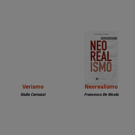
9,90 €
Verismo
Neorealismo
Giulio Carnazzi
Francesco De Nicola