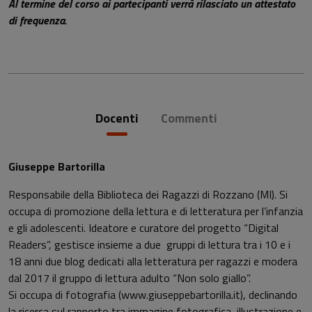
Al termine del corso ai partecipanti verrà rilasciato un attestato
di frequenza.
Docenti
Commenti
Giuseppe Bartorilla
Responsabile della Biblioteca dei Ragazzi di Rozzano (MI). Si
occupa di promozione della lettura e di letteratura per l’infanzia
e gli adolescenti. Ideatore e curatore del progetto “Digital
Readers”, gestisce insieme a due gruppi di lettura tra i 10 e i
18 anni due blog dedicati alla letteratura per ragazzi e modera
dal 2017 il gruppo di lettura adulto “Non solo giallo”.
Si occupa di fotografia (www.giuseppebartorilla.it), declinando
la ricerca sul rapporto tra immagine fotografica, illustrazione e