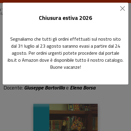
Chiusura estiva 2026
Home
Dove lo colloco?
Segnaliamo che tutti gli ordini effettuati sul nostro sito
dal 31 luglio al 23 agosto saranno evasi a partire dal 24
Dove lo colloco?
agosto. Per ordini urgenti potete procedere dal portale
ibs.it o Amazon dove è disponibile tutto il nostro catalogo.
Gestire le raccolte negli spazi
Buone vacanze!
bibliotecari per bambini e ragazzi
Docente:
Giuseppe Bartorilla
e
Elena Borsa