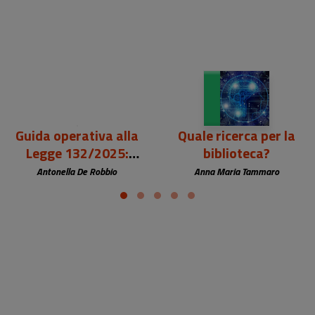
Guida operativa alla
Quale ricerca per la
Legge 132/2025:
biblioteca?
navigare l'intelligenza
Antonella De Robbio
Anna Maria Tammaro
artificiale in biblioteca