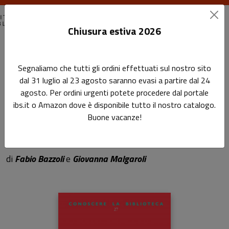
Chiusura estiva 2026
Home
Conoscere la biblioteca
Segnaliamo che tutti gli ordini effettuati sul nostro sito
Cari genitori, benvenuti in biblioteca
dal 31 luglio al 23 agosto saranno evasi a partire dal 24
agosto. Per ordini urgenti potete procedere dal portale
Cari genitori, benvenuti in
ibs.it o Amazon dove è disponibile tutto il nostro catalogo.
Buone vacanze!
biblioteca
Sottotitolo non presente
di
Fabio Bazzoli
e
Giovanna Malgaroli