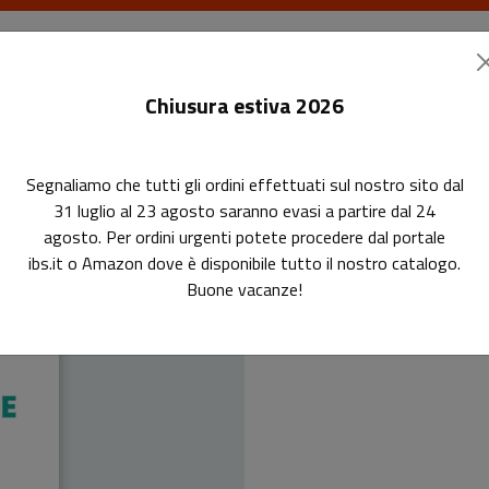
I libri
Le riviste
I corsi
Gli eventi
Le
Chiusura estiva 2026
Segnaliamo che tutti gli ordini effettuati sul nostro sito dal
31 luglio al 23 agosto saranno evasi a partire dal 24
agosto. Per ordini urgenti potete procedere dal portale
ibs.it o Amazon dove è disponibile tutto il nostro catalogo.
La
Buone vacanze!
Nuova e