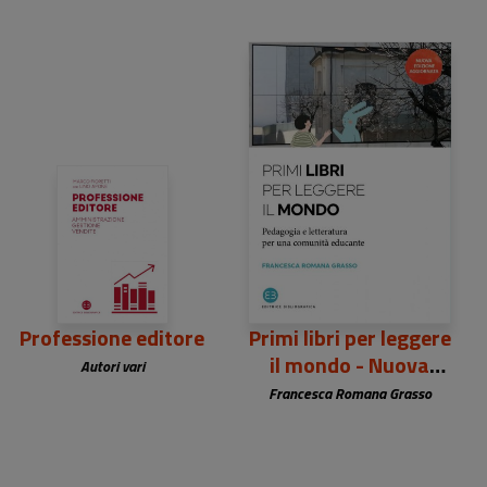
25,00 €
26,00 €
Professione editore
Primi libri per leggere
il mondo - Nuova
Autori vari
edizione
Francesca Romana Grasso