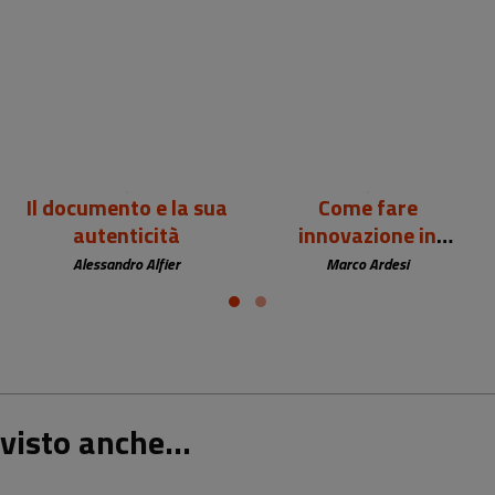
24,00 €
12,00 €
Il documento e la sua
Come fare
autenticità
innovazione in
biblioteca
Alessandro Alfier
Marco Ardesi
visto anche...