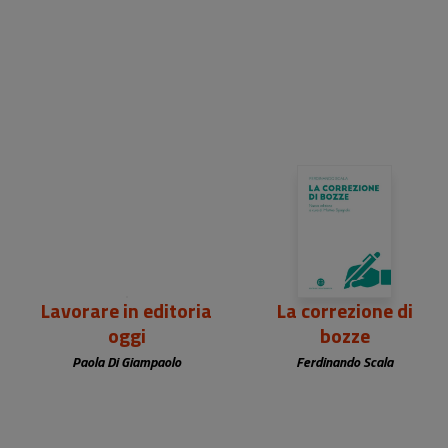
24,00 €
25,00 €
e
Lavorare in editoria
La correzione di
oggi
bozze
Paola Di Giampaolo
Ferdinando Scala