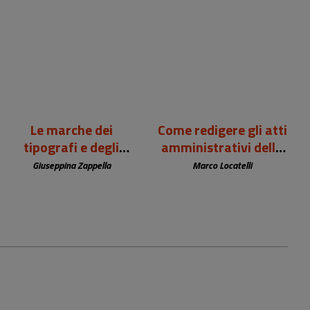
99,00 €
12,00 €
Le marche dei
Come redigere gli atti
tipografi e degli
amministrativi della
editori europei (sec.
biblioteca
Giuseppina Zappella
Marco Locatelli
XV-XIX)