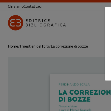
Chi siamo
Contattaci
Home
I mestieri del libro
La correzione di bozze