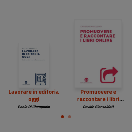
24,00 €
Lavorare in editoria
Promuovere e
oggi
raccontare i libri
online
Paola Di Giampaolo
Davide Giansoldati