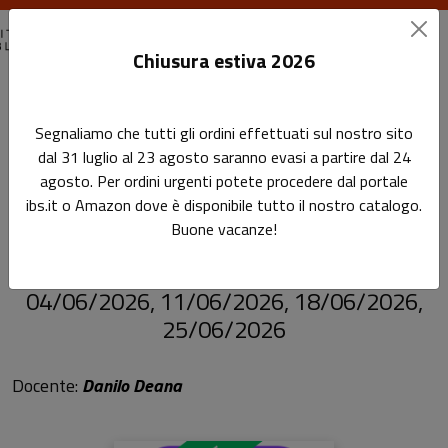
Chiusura estiva 2026
Home
La catalogazione dei periodici - Seconda edizione
Segnaliamo che tutti gli ordini effettuati sul nostro sito
dal 31 luglio al 23 agosto saranno evasi a partire dal 24
La catalogazione dei
agosto. Per ordini urgenti potete procedere dal portale
ibs.it o Amazon dove è disponibile tutto il nostro catalogo.
periodici - Seconda
Buone vacanze!
edizione
04/06/2026, 11/06/2026, 18/06/2026,
25/06/2026
Docente:
Danilo Deana