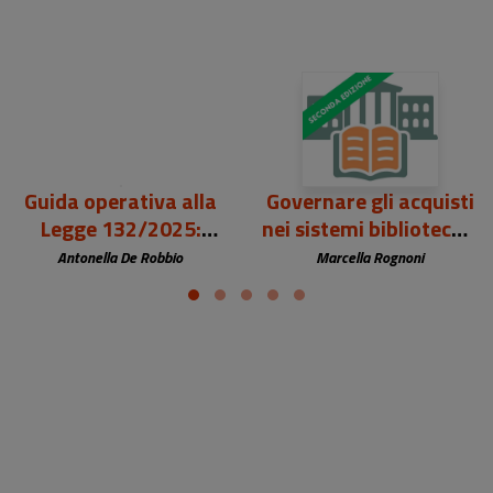
Guida operativa alla
Governare gli acquisti
Legge 132/2025:
nei sistemi bibliotecari
navigare l'intelligenza
degli Atenei:
Antonella De Robbio
Marcella Rognoni
artificiale in biblioteca
strumenti,
responsabilità e
processi decisionali -
Seconda Edizione