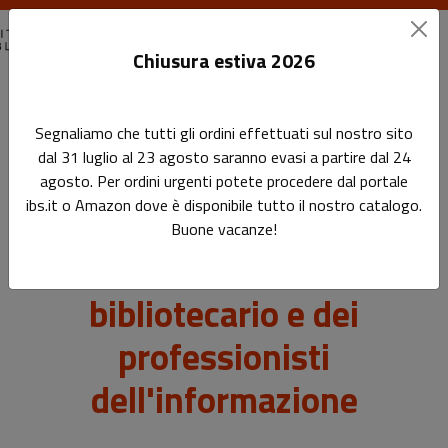
Chiusura estiva 2026
Home
Segnaliamo che tutti gli ordini effettuati sul nostro sito
Metodologie innovative per la formazione del bibliotecario e
dal 31 luglio al 23 agosto saranno evasi a partire dal 24
dei professionisti dell'informazione
agosto. Per ordini urgenti potete procedere dal portale
ibs.it o Amazon dove è disponibile tutto il nostro catalogo.
Metodologie innovative per
Buone vacanze!
la formazione del
bibliotecario e dei
professionisti
dell'informazione
Sottotitolo non presente