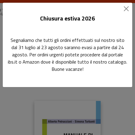
Chiusura estiva 2026
Home
Professione bibliotecario
Manuale di catalogazione
Segnaliamo che tutti gli ordini effettuati sul nostro sito
dal 31 luglio al 23 agosto saranno evasi a partire dal 24
Manuale di catalogazione
agosto. Per ordini urgenti potete procedere dal portale
ibs.it o Amazon dove è disponibile tutto il nostro catalogo.
Principi, casi e problemi
Buone vacanze!
di
Alberto Petrucciani
e
Simona Turbanti