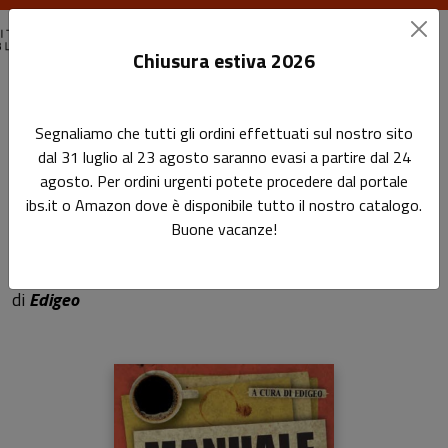
Chiusura estiva 2026
Home
I mestieri del libro
Manuale di redazione
Segnaliamo che tutti gli ordini effettuati sul nostro sito
dal 31 luglio al 23 agosto saranno evasi a partire dal 24
Manuale di redazione
agosto. Per ordini urgenti potete procedere dal portale
ibs.it o Amazon dove è disponibile tutto il nostro catalogo.
Vademecum per chi scrive e pubblica
Buone vacanze!
libri
di
Edigeo