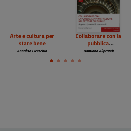
Arte e cultura per
Collaborare con la
stare bene
pubblica
amministrazione nel
Annalisa Cicerchia
Damiano Aliprandi
settore culturale