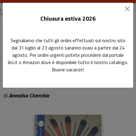
Chiusura estiva 2026
Home
Geografie Culturali
Arte e cultura per stare bene
Segnaliamo che tutti gli ordini effettuati sul nostro sito
dal 31 luglio al 23 agosto saranno evasi a partire dal 24
Arte e cultura per stare
agosto. Per ordini urgenti potete procedere dal portale
ibs.it o Amazon dove è disponibile tutto il nostro catalogo.
bene
Buone vacanze!
Idee per la progettazione
di
Annalisa Cicerchia