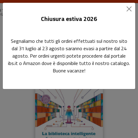
Chiusura estiva 2026
Home
Il cantiere biblioteca
La biblioteca intelligente
Segnaliamo che tutti gli ordini effettuati sul nostro sito
dal 31 luglio al 23 agosto saranno evasi a partire dal 24
La biblioteca intelligente
agosto. Per ordini urgenti potete procedere dal portale
ibs.it o Amazon dove è disponibile tutto il nostro catalogo.
Tra persone, contenuti e tecnologie
Buone vacanze!