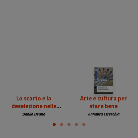
20,00 €
24,00 €
Lo scarto e la
Arte e cultura per
deselezione nelle
stare bene
biblioteche
Danilo Deana
Annalisa Cicerchia
accademiche