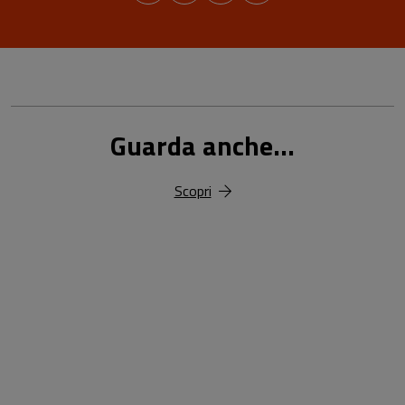
Guarda anche...
Scopri
18,00 €
25,00 €