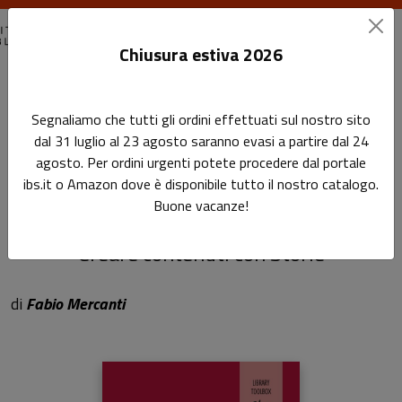
Chiusura estiva 2026
Home
Library Toolbox
Segnaliamo che tutti gli ordini effettuati sul nostro sito
Come fare digital storytelling in biblioteca
dal 31 luglio al 23 agosto saranno evasi a partire dal 24
agosto. Per ordini urgenti potete procedere dal portale
Come fare digital
ibs.it o Amazon dove è disponibile tutto il nostro catalogo.
Buone vacanze!
storytelling in biblioteca
Creare contenuti con Storie
di
Fabio Mercanti