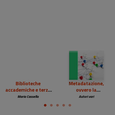
Biblioteche
Metadatazione,
accademiche e terza
ovvero la
missione
trasformazione
Maria Cassella
Autori vari
bibliografica