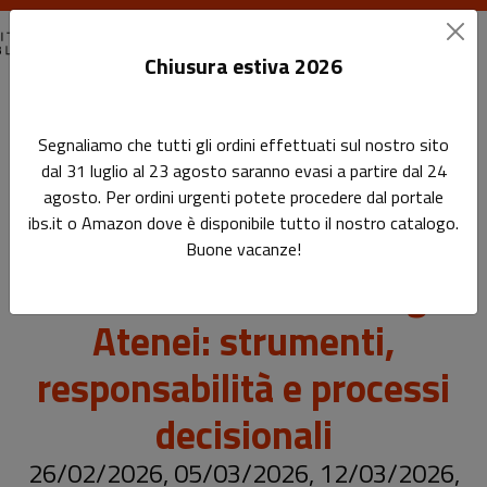
Chiusura estiva 2026
Home
Segnaliamo che tutti gli ordini effettuati sul nostro sito
Governare gli acquisti nei sistemi bibliotecari degli Atenei:
dal 31 luglio al 23 agosto saranno evasi a partire dal 24
strumenti, responsabilità e processi decisionali
agosto. Per ordini urgenti potete procedere dal portale
ibs.it o Amazon dove è disponibile tutto il nostro catalogo.
Governare gli acquisti nei
Buone vacanze!
sistemi bibliotecari degli
Atenei: strumenti,
responsabilità e processi
decisionali
26/02/2026, 05/03/2026, 12/03/2026,