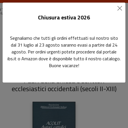
Chiusura estiva 2026
Home
Ass. Bibliotecari Ecclesiastici Italiani
Segnaliamo che tutti gli ordini effettuati sul nostro sito
Acolit. Autori cattolici e opere liturgiche. Vol. 4
dal 31 luglio al 23 agosto saranno evasi a partire dal 24
agosto. Per ordini urgenti potete procedere dal portale
Acolit. Autori cattolici e
ibs.it o Amazon dove è disponibile tutto il nostro catalogo.
Buone vacanze!
opere liturgiche. Vol. 4
Padri della Chiesa e scrittori
ecclesiastici occidentali (secoli II-XIII)