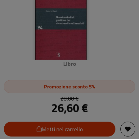
Libro
Promozione
sconto 5%
28,00 €
26,60 €
Metti nel carrello