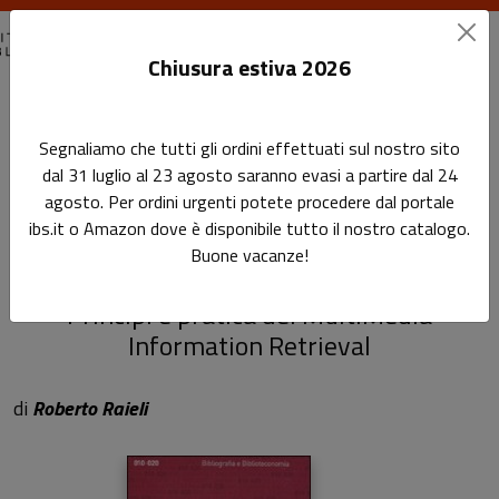
Chiusura estiva 2026
Home
Bibliografia e Biblioteconomia
Segnaliamo che tutti gli ordini effettuati sul nostro sito
Nuovi metodi di gestione dei documenti multimediali
dal 31 luglio al 23 agosto saranno evasi a partire dal 24
agosto. Per ordini urgenti potete procedere dal portale
Nuovi metodi di gestione
ibs.it o Amazon dove è disponibile tutto il nostro catalogo.
Buone vacanze!
dei documenti multimediali
Principi e pratica del MultiMedia
Information Retrieval
di
Roberto Raieli