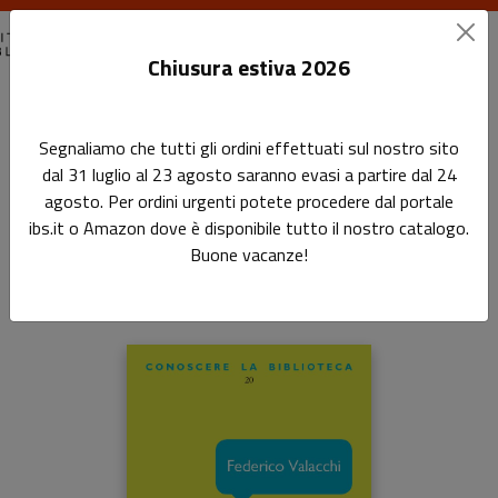
Chiusura estiva 2026
Home
Conoscere la biblioteca
Archivio: concetti e parole
Segnaliamo che tutti gli ordini effettuati sul nostro sito
dal 31 luglio al 23 agosto saranno evasi a partire dal 24
Archivio: concetti e parole
agosto. Per ordini urgenti potete procedere dal portale
ibs.it o Amazon dove è disponibile tutto il nostro catalogo.
Sottotitolo non presente
Buone vacanze!
di
Federico Valacchi