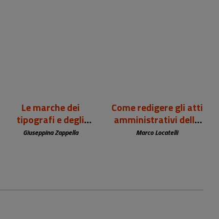
99,00 €
12,00 €
Le marche dei
Come redigere gli atti
tipografi e degli
amministrativi della
editori europei (sec.
biblioteca
Giuseppina Zappella
Marco Locatelli
XV-XIX)