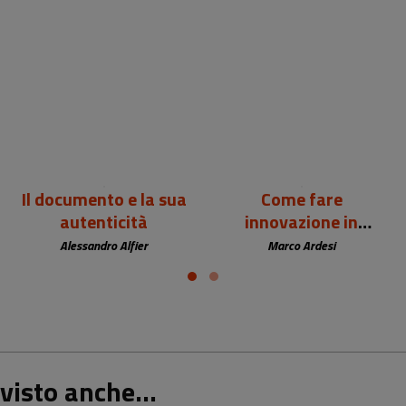
24,00 €
12,00 €
Il documento e la sua
Come fare
autenticità
innovazione in
biblioteca
Alessandro Alfier
Marco Ardesi
visto anche...