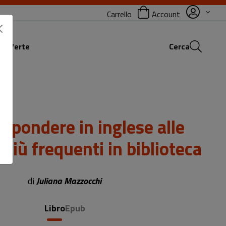
Carrello
Account
 offerte
Cerca
spondere in inglese alle
iù frequenti in biblioteca
Sottotitolo non presente
di
Juliana Mazzocchi
Libro
Epub