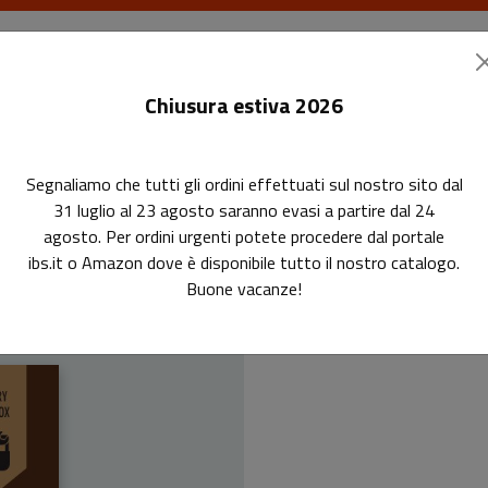
I libri
Le riviste
I corsi
Gli eventi
Le
Chiusura estiva 2026
Segnaliamo che tutti gli ordini effettuati sul nostro sito dal
 più frequenti in biblioteca
31 luglio al 23 agosto saranno evasi a partire dal 24
agosto. Per ordini urgenti potete procedere dal portale
Come ri
ibs.it o Amazon dove è disponibile tutto il nostro catalogo.
Buone vacanze!
domande p