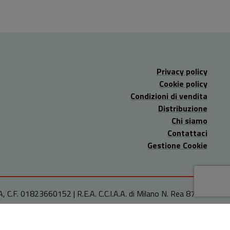
Privacy policy
Cookie policy
Condizioni di vendita
Distribuzione
Chi siamo
Contattaci
Gestione Cookie
A, C.F. 01823660152 | R.E.A. C.C.I.A.A. di Milano N. Rea 878486