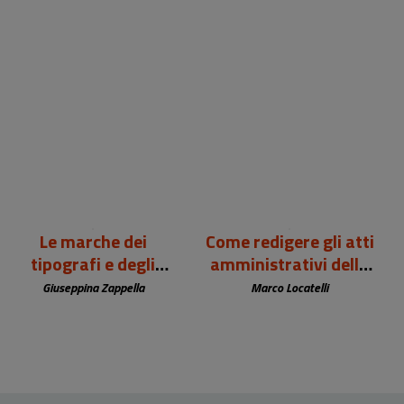
99,00 €
12,00 €
Le marche dei
Come redigere gli atti
tipografi e degli
amministrativi della
editori europei (sec.
biblioteca
Giuseppina Zappella
Marco Locatelli
XV-XIX)