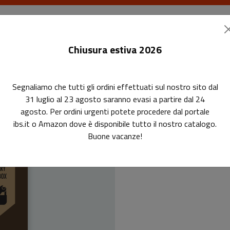
I libri
Le riviste
I corsi
Gli eventi
Le
Chiusura estiva 2026
Segnaliamo che tutti gli ordini effettuati sul nostro sito dal
 più frequenti in biblioteca
31 luglio al 23 agosto saranno evasi a partire dal 24
agosto. Per ordini urgenti potete procedere dal portale
ibs.it o Amazon dove è disponibile tutto il nostro catalogo.
Come ri
Buone vacanze!
domande p