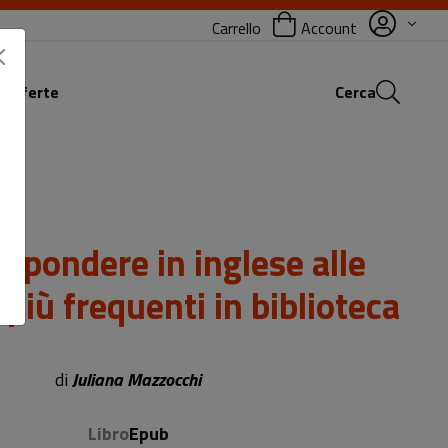
Carrello
Account
 offerte
Cerca
spondere in inglese alle
iù frequenti in biblioteca
Sottotitolo non presente
di
Juliana Mazzocchi
Libro
Epub