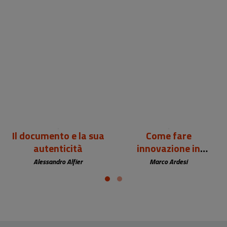
24,00 €
12,00 €
Il documento e la sua
Come fare
autenticità
innovazione in
biblioteca
Alessandro Alfier
Marco Ardesi