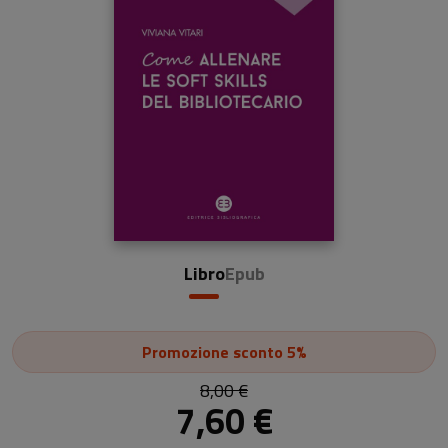
Libro
Epub
Promozione
sconto 5%
8,00 €
7,60 €