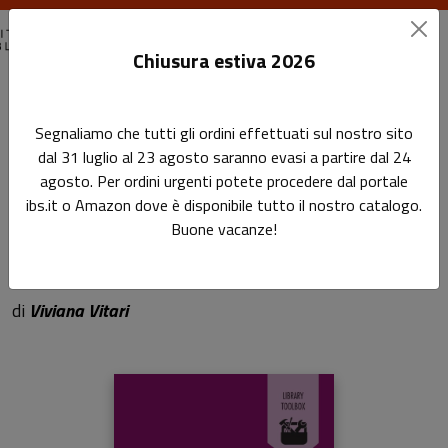
Chiusura estiva 2026
Home
Library Toolbox
Segnaliamo che tutti gli ordini effettuati sul nostro sito
Come allenare le soft skills del bibliotecario
dal 31 luglio al 23 agosto saranno evasi a partire dal 24
agosto. Per ordini urgenti potete procedere dal portale
Come allenare le soft skills
ibs.it o Amazon dove è disponibile tutto il nostro catalogo.
Buone vacanze!
del bibliotecario
Sottotitolo non presente
di
Viviana Vitari