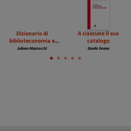
Dizionario di
A ciascuno il suo
biblioteconomia e
catalogo
scienza
Juliana Mazzocchi
Danilo Deana
dell'informazione