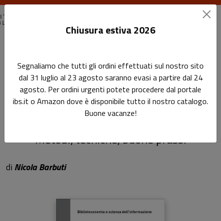
Chiusura estiva 2026
Home
Biblioteconomia e scienza dell'informazione
Segnaliamo che tutti gli ordini effettuati sul nostro sito
La digitalizzazione dei beni documentali
dal 31 luglio al 23 agosto saranno evasi a partire dal 24
agosto. Per ordini urgenti potete procedere dal portale
La digitalizzazione dei beni
ibs.it o Amazon dove è disponibile tutto il nostro catalogo.
Buone vacanze!
documentali
Metodi, tecniche, buone prassi
di
Nicola Barbuti