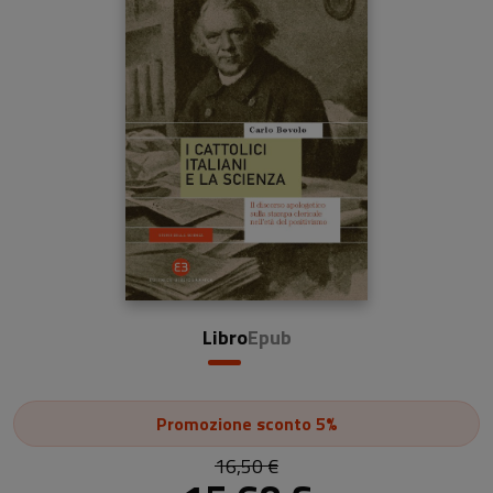
Libro
Epub
Promozione
sconto 5%
16,50 €