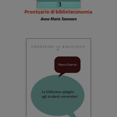
Prontuario di biblioteconomia
Anna Maria Tammaro