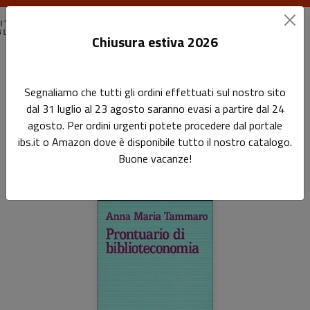
Chiusura estiva 2026
Home
Manuali di biblioteconomia
Pagina 2
Segnaliamo che tutti gli ordini effettuati sul nostro sito
dal 31 luglio al 23 agosto saranno evasi a partire dal 24
Manuali di biblioteconomia
agosto. Per ordini urgenti potete procedere dal portale
ibs.it o Amazon dove è disponibile tutto il nostro catalogo.
Buone vacanze!
Prodotti della categoria: Manuali di bibl
Sfoglia la lista completa