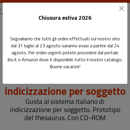
Chiusura estiva 2026
Home
Regole Soggettari Liste di autorità
Segnaliamo che tutti gli ordini effettuati sul nostro sito
Nuovo soggettario. Guida al sistema italiano di indicizzazione
dal 31 luglio al 23 agosto saranno evasi a partire dal 24
per soggetto
agosto. Per ordini urgenti potete procedere dal portale
ibs.it o Amazon dove è disponibile tutto il nostro catalogo.
Nuovo soggettario. Guida
Buone vacanze!
al sistema italiano di
indicizzazione per soggetto
Guida al sistema italiano di
indicizzazione per soggetto. Prototipo
del thesaurus. Con CD-ROM