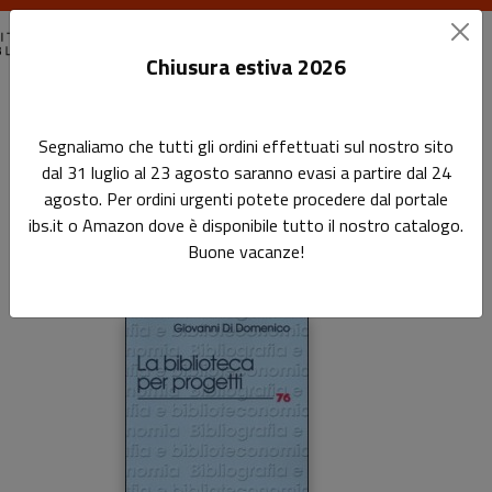
Chiusura estiva 2026
Home
Bibliografia e Biblioteconomia
La biblioteca per progetti
Segnaliamo che tutti gli ordini effettuati sul nostro sito
dal 31 luglio al 23 agosto saranno evasi a partire dal 24
La biblioteca per progetti
agosto. Per ordini urgenti potete procedere dal portale
ibs.it o Amazon dove è disponibile tutto il nostro catalogo.
Sottotitolo non presente
Buone vacanze!
di
Giovanni Di Domenico