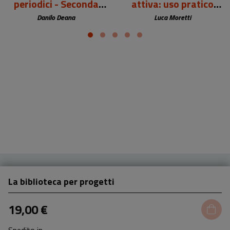
periodici - Seconda
attiva: uso pratico
edizione
dell'Intelligenza
Danilo Deana
Luca Moretti
Artificiale
La biblioteca per progetti
19,00 €
Spedito in