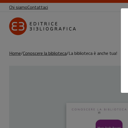
Chi siamo
Contattaci
Home
Conoscere la biblioteca
La biblioteca è anche tua!