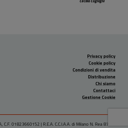
ragazza venuta da
Cecilia Cognigni
lontano
Privacy policy
Cookie policy
Condizioni di vendita
Distribuzione
Chi siamo
Contattaci
Gestione Cookie
A, C.F. 01823660152 | R.E.A. C.C.I.A.A. di Milano N. Rea 878486