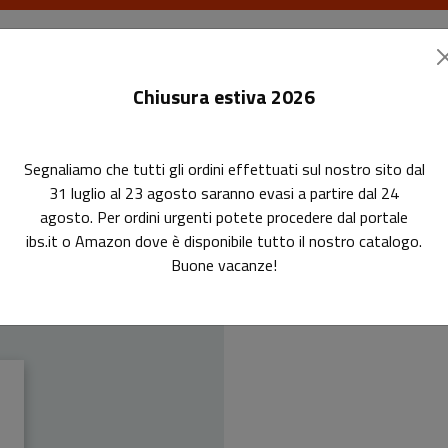
I libri
Le riviste
I corsi
Gli eventi
Le
Chiusura estiva 2026
Segnaliamo che tutti gli ordini effettuati sul nostro sito dal
31 luglio al 23 agosto saranno evasi a partire dal 24
agosto. Per ordini urgenti potete procedere dal portale
La b
ibs.it o Amazon dove è disponibile tutto il nostro catalogo.
Buone vacanze!
Volontar