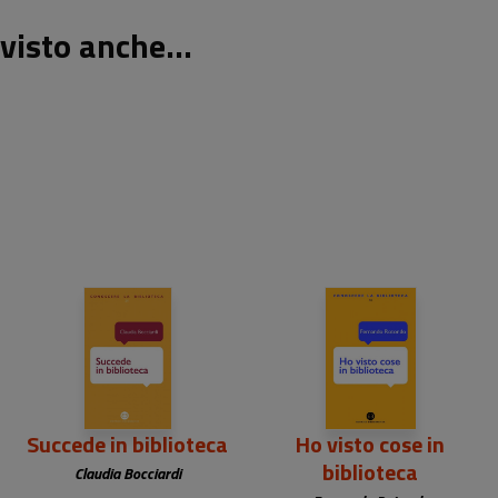
visto anche...
13,00 €
13,00 €
Succede in biblioteca
Ho visto cose in
biblioteca
Claudia Bocciardi