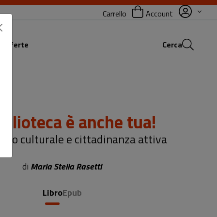
Carrello
Account
 offerte
Cerca
iblioteca è anche tua!
iato culturale e cittadinanza attiva
di
Maria Stella Rasetti
Libro
Epub