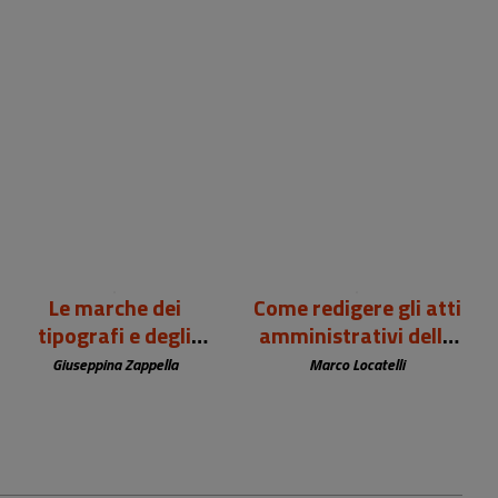
99,00 €
12,00 €
Le marche dei
Come redigere gli atti
tipografi e degli
amministrativi della
editori europei (sec.
biblioteca
Giuseppina Zappella
Marco Locatelli
XV-XIX)