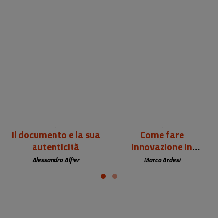
24,00 €
12,00 €
Il documento e la sua
Come fare
autenticità
innovazione in
biblioteca
Alessandro Alfier
Marco Ardesi