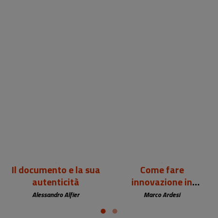
24,00 €
12,00 €
Il documento e la sua
Come fare
autenticità
innovazione in
biblioteca
Alessandro Alfier
Marco Ardesi