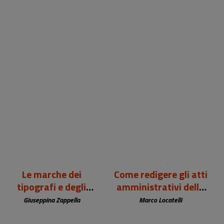
99,00 €
12,00 €
Le marche dei
Come redigere gli atti
tipografi e degli
amministrativi della
editori europei (sec.
biblioteca
Giuseppina Zappella
Marco Locatelli
XV-XIX)