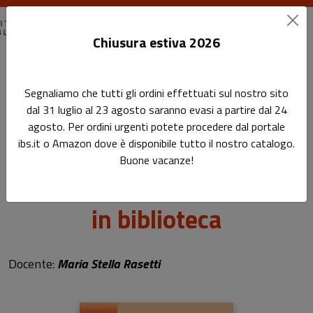
Chiusura estiva 2026
Home
Segnaliamo che tutti gli ordini effettuati sul nostro sito
Le tre “i” dell’eccellenza: identità, idee, innovazione in
dal 31 luglio al 23 agosto saranno evasi a partire dal 24
biblioteca
agosto. Per ordini urgenti potete procedere dal portale
ibs.it o Amazon dove è disponibile tutto il nostro catalogo.
Le tre “i” dell’eccellenza:
Buone vacanze!
identità, idee, innovazione
in biblioteca
Sottotitolo non presente
Docente:
Maria Stella Rasetti