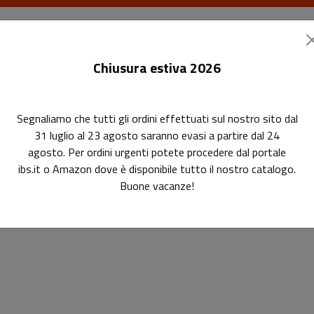
I libri
Le riviste
I corsi
Gli eventi
Le
Chiusura estiva 2026
Segnaliamo che tutti gli ordini effettuati sul nostro sito dal
31 luglio al 23 agosto saranno evasi a partire dal 24
agosto. Per ordini urgenti potete procedere dal portale
ibs.it o Amazon dove è disponibile tutto il nostro catalogo.
Buone vacanze!