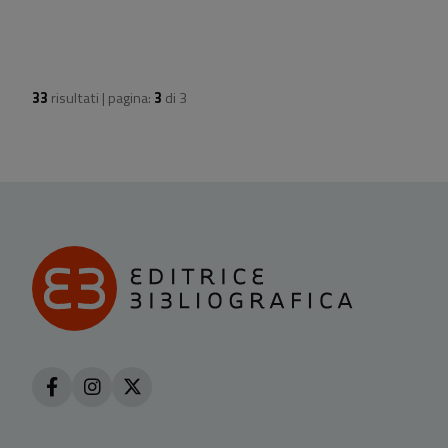
33
risultati | pagina:
3
di
3