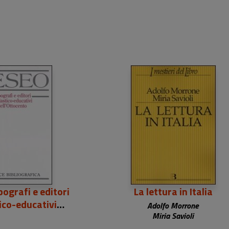
ografi e editori
La lettura in Italia
ico-educativi
Adolfo Morrone
'Ottocento
Miria Savioli