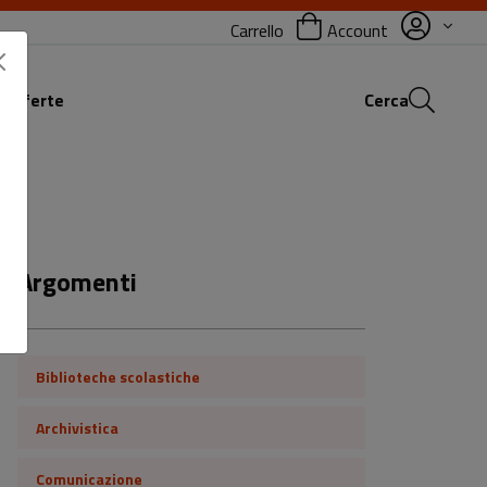
Carrello
Account
 offerte
Cerca
Argomenti
Biblioteche scolastiche
Archivistica
Comunicazione