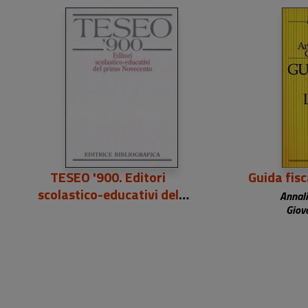
290,00 €
4
TESEO '900. Editori
Guida fisc
scolastico-educativi del
Annali
primo Novecento
Giov