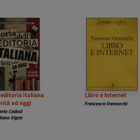
'editoria italiana
Libro e Internet
nità ad oggi
Francesca Vannucchi
erto Cadioli
liano Vigini