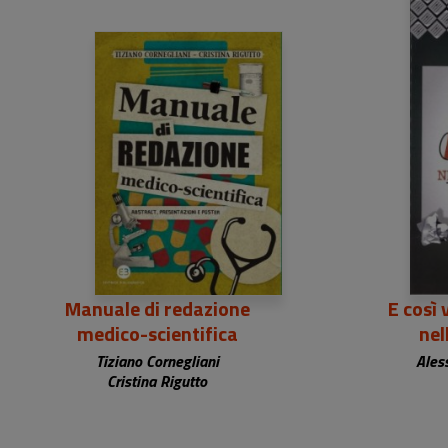
23,50 €
Manuale di redazione
E così 
medico-scientifica
nel
Tiziano Cornegliani
Ales
Cristina Rigutto