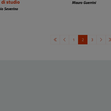
 di studio
Mauro Guerrini
io Severino
1
2
3