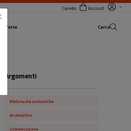
Carrello
Account
 offerte
Cerca
Argomenti
Biblioteche scolastiche
Archivistica
Comunicazione