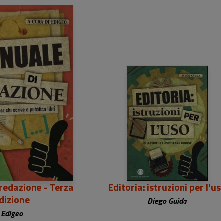
3,50 €
23,50 €
redazione - Terza
Editoria: istruzioni per l'u
dizione
Diego Guida
Edigeo