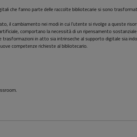
digitali che fanno parte delle raccolte bibliotecarie si sono trasform
to, il cambiamento nei modi in cui l’utente si rivolge a queste risors
tificiale, comportano la necessità di un ripensamento sostanziale nel
trasformazioni in atto sia intrinseche al supporto digitale sia indot
 nuove competenze richieste al bibliotecario.
assroom.