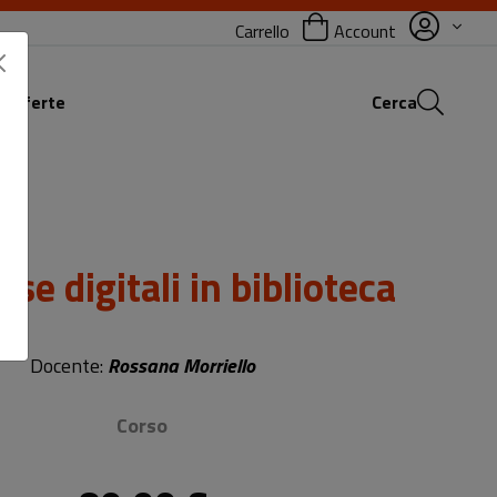
Carrello
Account
 offerte
Cerca
rse digitali in biblioteca
Sottotitolo non presente
Docente:
Rossana Morriello
Corso