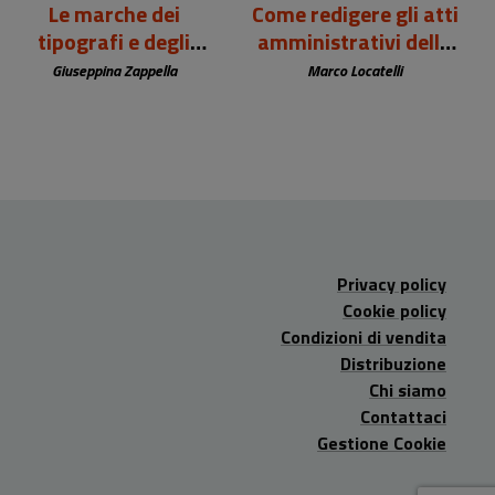
Le marche dei
Come redigere gli atti
tipografi e degli
amministrativi della
editori europei (sec.
biblioteca
Giuseppina Zappella
Marco Locatelli
XV-XIX)
Privacy policy
Cookie policy
Condizioni di vendita
Distribuzione
Chi siamo
Contattaci
Gestione Cookie