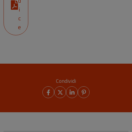
d
i
c
e
Condividi