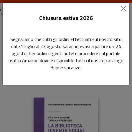
Chiusura estiva 2026
Home
Biblioteconomia e scienza dell'informazione
Segnaliamo che tutti gli ordini effettuati sul nostro sito
La biblioteca diventa social
dal 31 luglio al 23 agosto saranno evasi a partire dal 24
agosto. Per ordini urgenti potete procedere dal portale
La biblioteca diventa social
ibs.it o Amazon dove è disponibile tutto il nostro catalogo.
Buone vacanze!
Sottotitolo non presente
di
Cristina Bambini
e
Tatiana Wakefield