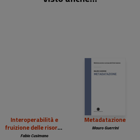
22,00 €
28,00 €
Interoperabilità e
Metadatazione
fruizione delle risorse
Mauro Guerrini
digitali
Fabio Cusimano