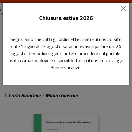
Chiusura estiva 2026
Home
Biblioteconomia e scienza dell'informazione
Segnaliamo che tutti gli ordini effettuati sul nostro sito
Introduzione a RDA
dal 31 luglio al 23 agosto saranno evasi a partire dal 24
agosto. Per ordini urgenti potete procedere dal portale
Introduzione a RDA
ibs.it o Amazon dove è disponibile tutto il nostro catalogo.
Buone vacanze!
Linee guida per rappresentare e
scoprire le risorse
di
Carlo Bianchini
e
Mauro Guerrini