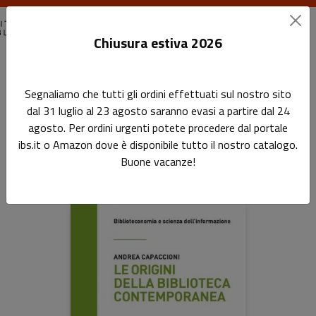
Chiusura estiva 2026
Home
Biblioteconomia e scienza dell'informazione
Pagina 5
Segnaliamo che tutti gli ordini effettuati sul nostro sito
dal 31 luglio al 23 agosto saranno evasi a partire dal 24
Biblioteconomia e scienza
agosto. Per ordini urgenti potete procedere dal portale
dell'informazione
ibs.it o Amazon dove è disponibile tutto il nostro catalogo.
Buone vacanze!
Libri della collana: Biblioteconomia e sci
Sfoglia la lista completa