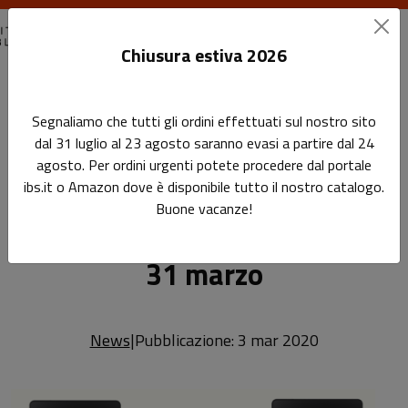
Chiusura estiva 2026
Home
News
News
Segnaliamo che tutti gli ordini effettuati sul nostro sito
Promozione ebook: sul nostro sito e su Ibs.it fino al 31
dal 31 luglio al 23 agosto saranno evasi a partire dal 24
marzo
agosto. Per ordini urgenti potete procedere dal portale
ibs.it o Amazon dove è disponibile tutto il nostro catalogo.
Promozione ebook: sul
Leggi l'articolo
Buone vacanze!
nostro sito e su Ibs.it fino al
31 marzo
News
|
Pubblicazione: 3 mar 2020